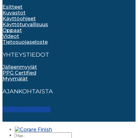
Esitteet
Kuvastot
Käyttöohjeet
Käyttöturvallisuus
Oppaat
Videot
Tietosuojaseloste
YHTEYSTIEDOT
Jälleenmyyjät
PPG Certified
Myymälät
AJANKOHTAISTA
Facebook
LinkedIn