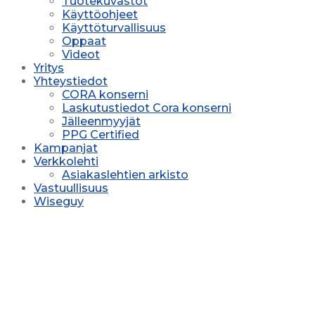
Tuotekuvastot
Käyttöohjeet
Käyttöturvallisuus
Oppaat
Videot
Yritys
Yhteystiedot
CORA konserni
Laskutustiedot Cora konserni
Jälleenmyyjät
PPG Certified
Kampanjat
Verkkolehti
Asiakaslehtien arkisto
Vastuullisuus
Wiseguy