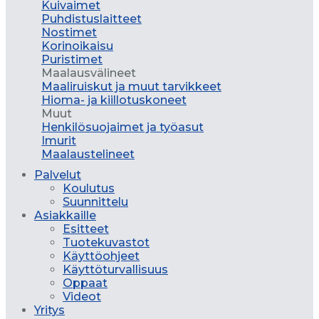
Kuivaimet
Puhdistuslaitteet
Nostimet
Korinoikaisu
Puristimet
Maalausvälineet
Maaliruiskut ja muut tarvikkeet
Hioma- ja kiillotuskoneet
Muut
Henkilösuojaimet ja työasut
Imurit
Maalaustelineet
Palvelut
Koulutus
Suunnittelu
Asiakkaille
Esitteet
Tuotekuvastot
Käyttöohjeet
Käyttöturvallisuus
Oppaat
Videot
Yritys