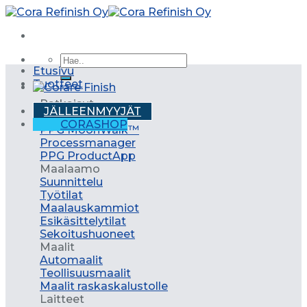
Skip
to
content
Etusivu
Tuotteet
Ratkaisut
JÄLLEENMYYJÄT
PPG LINQ
CORASHOP
PPG MoonWalk™
Processmanager
PPG ProductApp
Maalaamo
Suunnittelu
Työtilat
Maalauskammiot
Esikäsittelytilat
Sekoitushuoneet
Maalit
Automaalit
Teollisuusmaalit
Maalit raskaskalustolle
Laitteet