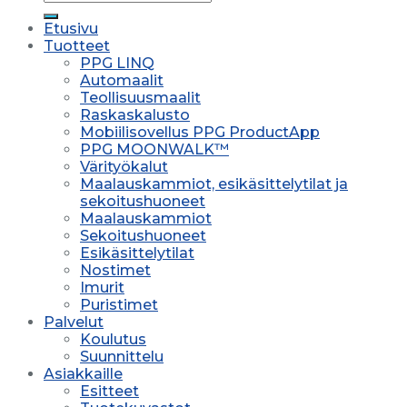
Etusivu
Tuotteet
PPG LINQ
Automaalit
Teollisuusmaalit
Raskaskalusto
Mobiilisovellus PPG ProductApp
PPG MOONWALK™
Värityökalut
Maalauskammiot, esikäsittelytilat ja
sekoitushuoneet
Maalauskammiot
Sekoitushuoneet
Esikäsittelytilat
Nostimet
Imurit
Puristimet
Palvelut
Koulutus
Suunnittelu
Asiakkaille
Esitteet