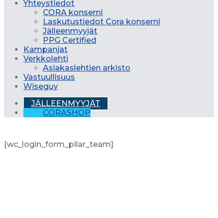
Yhteystiedot
CORA konserni
Laskutustiedot Cora konserni
Jälleenmyyjät
PPG Certified
Kampanjat
Verkkolehti
Asiakaslehtien arkisto
Vastuullisuus
Wiseguy
JÄLLEENMYYJÄT
CORASHOP
[wc_login_form_pilar_team]