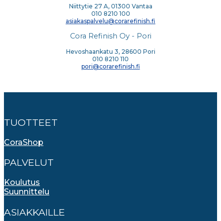
Niittytie 27 A, 01300 Vantaa
010 8210 100
asiakaspalvelu@corarefinish.fi
Cora Refinish Oy - Pori
Hevoshaankatu 3, 28600 Pori
010 8210 110
pori@corarefinish.fi
TUOTTEET
CoraShop
PALVELUT
Koulutus
Suunnittelu
ASIAKKAILLE