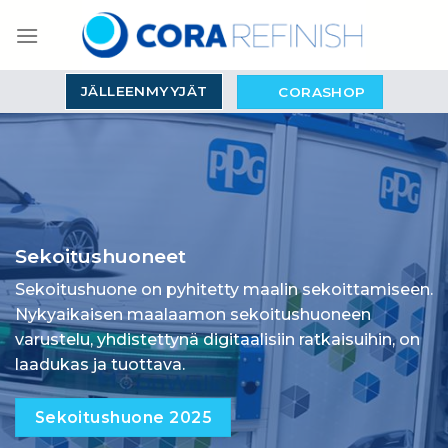
Skip
to
content
JÄLLEENMYYJÄT
CORASHOP
Sekoitushuoneet
Sekoitushuone on pyhitetty maalin sekoittamiseen.
Nykyaikaisen maalaamon sekoitushuoneen
varustelu, yhdistettynä digitaalisiin ratkaisuihin, on
laadukas ja tuottava.
Sekoitushuone 2025