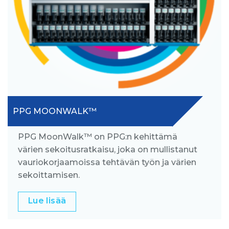
PPG MOONWALK™
PPG MoonWalk™ on PPG:n kehittämä
värien sekoitusratkaisu, joka on mullistanut
vauriokorjaamoissa tehtävän työn ja värien
sekoittamisen.
Lue lisää