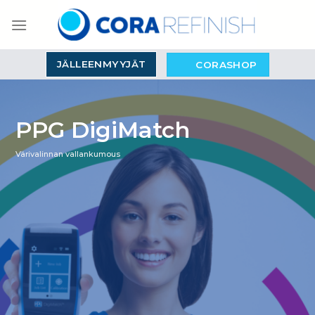
Skip
to
content
JÄLLEENMYYJÄT
CORASHOP
PPG DigiMatch
Värivalinnan vallankumous