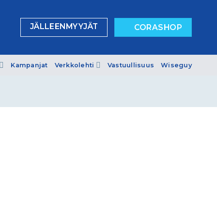
JÄLLEENMYYJÄT
CORASHOP
Kampanjat
Verkkolehti
Vastuullisuus
Wiseguy