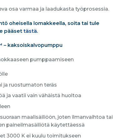
va osa varmaa ja laadukasta työprosessia.
ntö oheisella lomakkeella, soita tai tule
e pääset
tästä.
™ – kaksoiskalvopumppu
tehokkaaseen pumppaamiseen
ölle
ni ja ruostumaton teräs
ä ja vaatii vain vähäistä huoltoa
leen
suoraan maalisäiliöön, joten ilmanvaihtoa tai
uten paineilmasäiliötä käytettäessä
et 3000 K ei kuulu toimitukseen