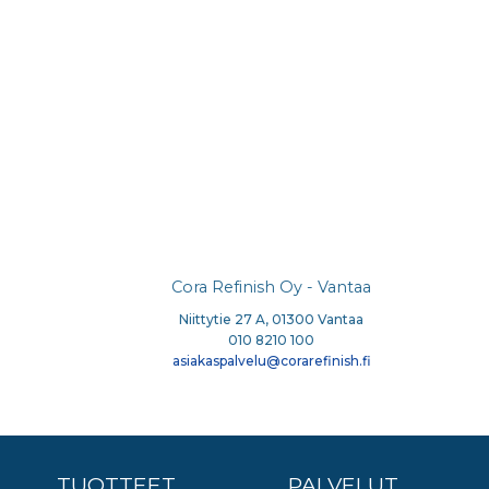
Cora Refinish Oy - Vantaa
Niittytie 27 A, 01300 Vantaa
010 8210 100
asiakaspalvelu@corarefinish.fi
TUOTTEET
PALVELUT