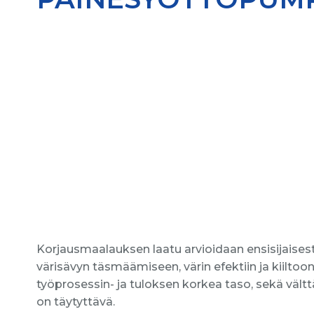
Korjausmaalauksen laatu arvioidaan ensisijaisest
värisävyn täsmäämiseen, värin efektiin ja kiiltoo
työprosessin- ja tuloksen korkea taso, sekä vält
on täytyttävä.