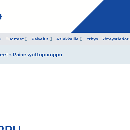
u
Tuotteet
Palvelut
Asiakkaille
Yritys
Yhteystiedot
keet
»
Painesyöttöpumppu
PPU