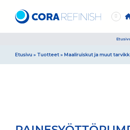
Skip
to
content
Etusiv
Etusivu
»
Tuotteet
»
Maaliruiskut ja muut tarvik
PAINESYÖTTÖPUM