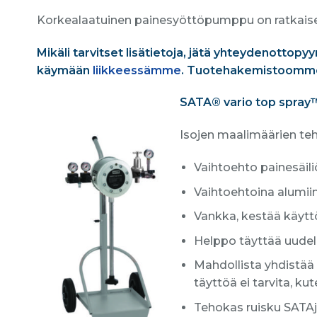
Korkealaatuinen painesyöttöpumppu on ratkaise
Mikäli tarvitset lisätietoja, jätä yhteydenottopyy
käymään
liikkeessämme
. Tuotehakemistoomm
SATA® vario top spray
Isojen maalimäärien 
Vaihtoehto painesäili
Vaihtoehtoina alumii
Vankka, kestää käyttö
Helppo täyttää uudel
Mahdollista yhdistää 
täyttöä ei tarvita, k
Tehokas ruisku SATAj