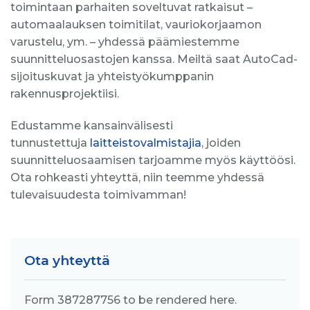
toimintaan parhaiten soveltuvat ratkaisut –
automaalauksen toimitilat, vauriokorjaamon
varustelu, ym. – yhdessä päämiestemme
suunnitteluosastojen kanssa. Meiltä saat AutoCad-
sijoituskuvat ja yhteistyökumppanin
rakennusprojektiisi.
Edustamme kansainvälisesti
tunnustettuja
laitteistovalmistajia
, joiden
suunnitteluosaamisen tarjoamme myös käyttöösi.
Ota rohkeasti yhteyttä, niin teemme yhdessä
tulevaisuudesta toimivamman!
Ota yhteyttä
Form 387287756 to be rendered here.