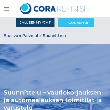
Skip
to
content
JÄLLEENMYYJÄT
CORASHOP
Etusivu
»
Palvelut
»
Suunnittelu
Suunnittelu – vauriokorjauksen
ja automaalauksen toimitilat ja
varustelu